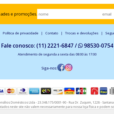
dades e promoções.
Política de privacidade
Contato
Trocas e devoluções
Segu
Fale conosco: (11) 2221-6847 /
98530-0754
Atendimento de segunda a sexta das 08:00 às 17:00
Siga-nos:
sílios Domésticos Ltda - 23.348.175/0001-90 - Rua Dr. Zuquim, 1228 - Santana 
os neste site não valem necessariamente para nossa loja física e podem sofr
Pedidos sujeitos a análise e confirmação de dados.