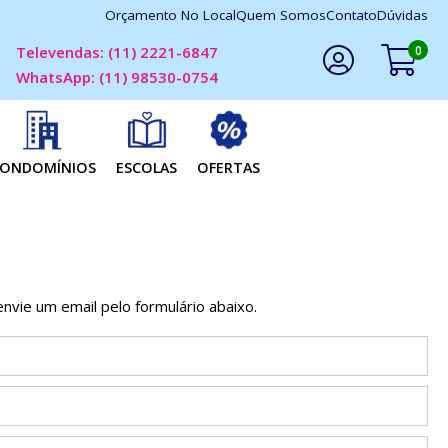
Orçamento No Local
Quem Somos
Contato
Dúvidas
0
Televendas: (11) 2221-6847
WhatsApp: (11) 98530-0754
Faça Seu Login
ONDOMÍNIOS
ESCOLAS
OFERTAS
nvie um email pelo formulário abaixo.