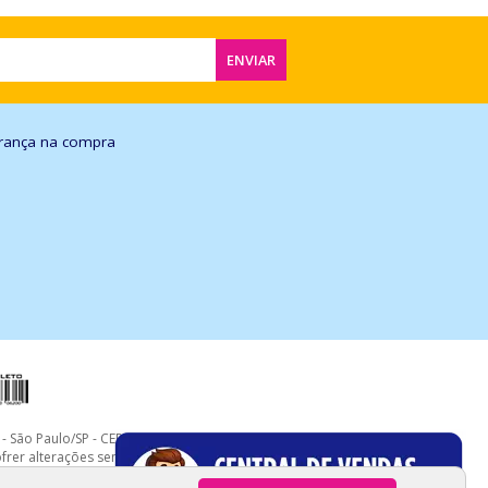
ENVIAR
rança na compra
- São Paulo/SP - CEP: 02035-021
er alterações sem prévia notificação. Imagens meramente ilustrativas.