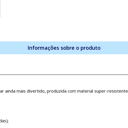
Informações sobre o produto
car ainda mais divertido, produzida com material super-resistent
as);