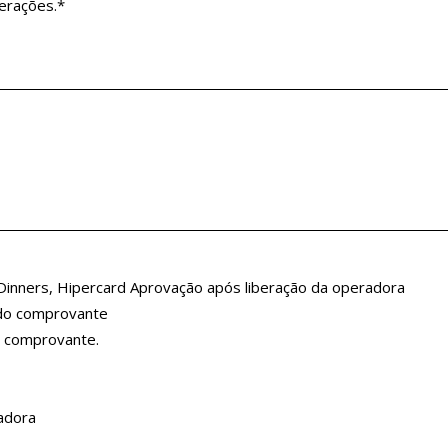
erações.*
 Dinners, Hipercard Aprovação após liberação da operadora
 do comprovante
o comprovante.
adora