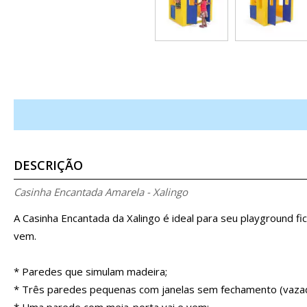
DESCRIÇÃO
Casinha Encantada Amarela - Xalingo
A Casinha Encantada da Xalingo é ideal para seu playground fi
vem.
* Paredes que simulam madeira;
* Três paredes pequenas com janelas sem fechamento (vazad
* Uma parede com meia-porta vai e vem;