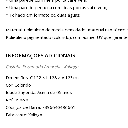
* Uma parede pequena com duas portas vai e vem;
* Telhado em formato de duas águas;
Material: Polietileno de média densidade (material não tóxico e 
Polietileno pigmentado (colorido), com aditivo UV que garant
INFORMAÇÕES ADICIONAIS
Casinha Encantada Amarela - Xalingo
Dimensões: C:122 × L:128 × A:123cm
Cor: Colorido
Idade Sugerida: Acima de 05 anos
Ref. 0966.6
Códigos de Barra: 7896640496661
Fabricante: Xalingo