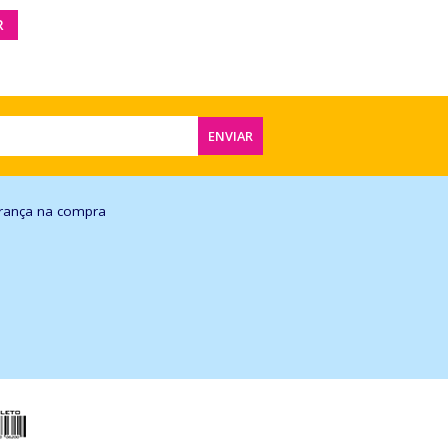
R
ENVIAR
rança na compra