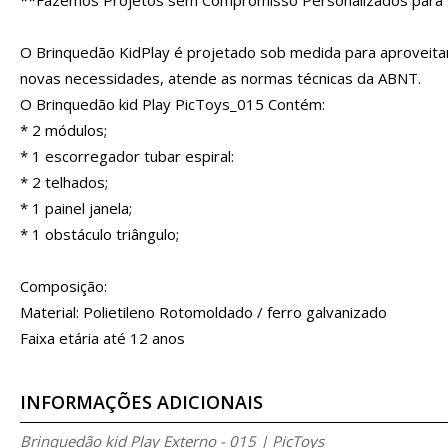
O Brinquedão KidPlay é projetado sob medida para aproveita
novas necessidades, atende as normas técnicas da ABNT.
O Brinquedão kid Play PicToys_015 Contém:
* 2 módulos;
* 1 escorregador tubar espiral:
* 2 telhados;
* 1 painel janela;
* 1 obstáculo triângulo;
Composição:
Material: Polietileno Rotomoldado / ferro galvanizado
Faixa etária até 12 anos
INFORMAÇÕES ADICIONAIS
Brinquedão kid Play Externo - 015 | PicToys